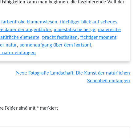
Fähigkeiten kann man beginnen, die faszinierende Welt der
,
,
farbenfrohe blumenwiesen
flüchtiger blick auf scheues
,
,
ze dauer der augenblicke
majestätische berge
malerische
,
,
atürliche elemente
pracht festhalten
richtiger moment
,
,
er natur
sonnenaufgang über dem horizont
r natur einfangen
Next:
Fotografie Landschaft: Die Kunst der natürlichen
Schönheit einfangen
he Felder sind mit
*
markiert