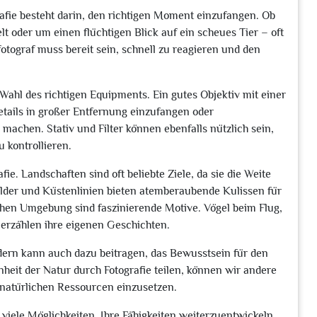
afie besteht darin, den richtigen Moment einzufangen. Ob
 oder um einen flüchtigen Blick auf ein scheues Tier – oft
otograf muss bereit sein, schnell zu reagieren und den
 Wahl des richtigen Equipments. Ein gutes Objektiv mit einer
tails in großer Entfernung einzufangen oder
achen. Stativ und Filter können ebenfalls nützlich sein,
 kontrollieren.
fie. Landschaften sind oft beliebte Ziele, da sie die Weite
lder und Küstenlinien bieten atemberaubende Kulissen für
chen Umgebung sind faszinierende Motive. Vögel beim Flug,
 erzählen ihre eigenen Geschichten.
ndern kann auch dazu beitragen, das Bewusstsein für den
heit der Natur durch Fotografie teilen, können wir andere
r natürlichen Ressourcen einzusetzen.
 viele Möglichkeiten, Ihre Fähigkeiten weiterzuentwickeln.