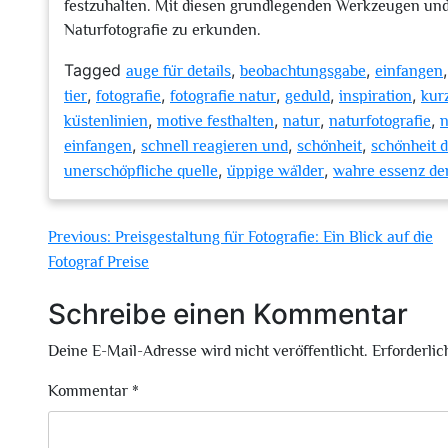
festzuhalten. Mit diesen grundlegenden Werkzeugen und 
Naturfotografie zu erkunden.
Tagged
,
,
auge für details
beobachtungsgabe
einfangen
,
,
,
,
,
tier
fotografie
fotografie natur
geduld
inspiration
kur
,
,
,
,
küstenlinien
motive festhalten
natur
naturfotografie
n
,
,
,
einfangen
schnell reagieren und
schönheit
schönheit d
,
,
unerschöpfliche quelle
üppige wälder
wahre essenz de
Beitragsnavigation
Previous:
Preisgestaltung für Fotografie: Ein Blick auf die
Fotograf Preise
Schreibe einen Kommentar
Deine E-Mail-Adresse wird nicht veröffentlicht.
Erforderlic
Kommentar
*