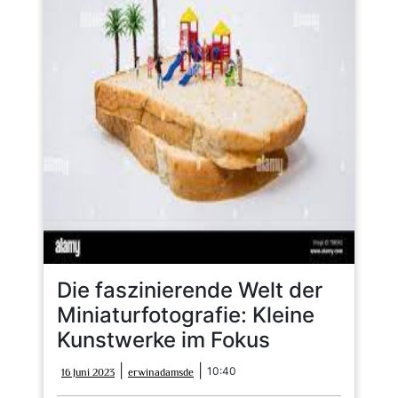
Die faszinierende Welt der
Miniaturfotografie: Kleine
Kunstwerke im Fokus
16
erwinadamsde
|
|
10:40
16 Juni 2023
erwinadamsde
Juni