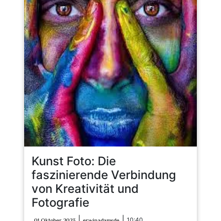
Kunst Foto: Die
faszinierende Verbindung
von Kreativität und
Fotografie
01
erwinadamsde
|
|
10:40
01 Oktober 2023
erwinadamsde