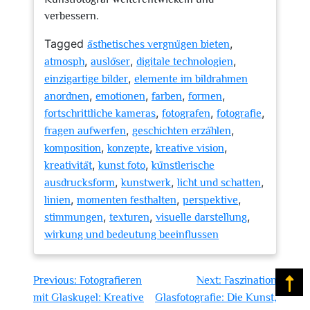
verbessern.
Tagged
,
ästhetisches vergnügen bieten
,
,
,
atmosph
auslöser
digitale technologien
,
einzigartige bilder
elemente im bildrahmen
,
,
,
,
anordnen
emotionen
farben
formen
,
,
,
fortschrittliche kameras
fotografen
fotografie
,
,
fragen aufwerfen
geschichten erzählen
,
,
,
komposition
konzepte
kreative vision
,
,
kreativität
kunst foto
künstlerische
,
,
,
ausdrucksform
kunstwerk
licht und schatten
,
,
,
linien
momenten festhalten
perspektive
,
,
,
stimmungen
texturen
visuelle darstellung
wirkung und bedeutung beeinflussen
Beitragsnavigation
Previous:
Fotografieren
Next:
Faszination
Na
mit Glaskugel: Kreative
Glasfotografie: Die Kunst,