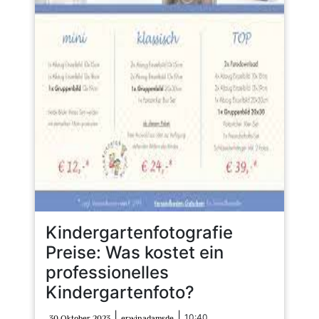
Kindergartenfotografie
Preise: Was kostet ein
professionelles
Kindergartenfoto?
30
erwinadamsde
|
|
10:40
30 Oktober 2023
erwinadamsde