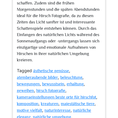
schaffen. Zudem sind die frühen
Morgenstunden und die späten Abendstunden
ideal für die Hirsch Fotografie, da zu diesen
Zeiten das Licht sanfter ist und interessante
Schattenspiele entstehen können. Durch das
Einfangen des natürlichen Lichts während des
Sonnenaufgangs oder -untergangs lassen sich
einzigartige und emotionale Aufnahmen von
Hirschen in ihrer natürlichen Umgebung
kreieren.
Tagged
,
ästhetische genüsse
,
,
atemberaubende bilder
beleuchtung
,
,
,
bewegungen
bewusstsein
erhaltung
,
,
geweihen
hirsch fotografie
,
kameraeinstellungen beste orte für hirschfot
,
,
,
komposition
kreaturen
majestätische tiere
,
,
motive vielfalt
naturinteresse
natürliche
,
,
eleganz
natürliche umgebung