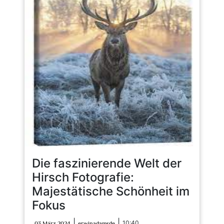
Die faszinierende Welt der
Hirsch Fotografie:
Majestätische Schönheit im
Fokus
03
erwinadamsde
|
|
10:40
03 März 2024
erwinadamsde