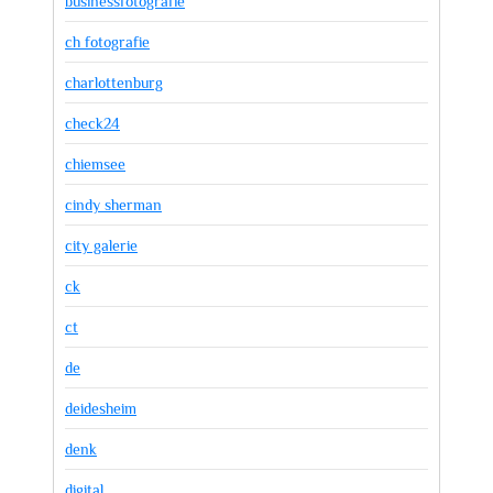
businessfotografie
ch fotografie
charlottenburg
check24
chiemsee
cindy sherman
city galerie
ck
ct
de
deidesheim
denk
digital