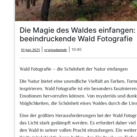
Die Magie des Waldes einfangen: 
beeindruckende Wald Fotografie
10
erwinadamsde
|
|
10:40
10 Juni 2023
erwinadamsde
Juni
2023
Wald Fotografie – die Schönheit der Natur einfangen
Die Natur bietet eine unendliche Vielfalt an Farben, For
inspirieren. Wald Fotografie ist ein besonders faszinie
Emotionen hervorrufen können. Von mysteriös und dunkel b
Möglichkeiten, die Schönheit eines Waldes durch die Lin
Eine der größten Herausforderungen bei der Wald Fotogra
das Licht stark gedämpft werden. Es erfordert daher viel
den Wald in seiner vollen Pracht einzufangen. Ein weitere