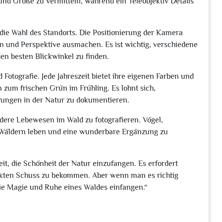
und Größe zu vermitteln, während ein Teleobjektiv Details
t die Wahl des Standorts. Die Positionierung der Kamera
n und Perspektive ausmachen. Es ist wichtig, verschiedene
n besten Blickwinkel zu finden.
d Fotografie. Jede Jahreszeit bietet ihre eigenen Farben und
zum frischen Grün im Frühling. Es lohnt sich,
rungen in der Natur zu dokumentieren.
ndere Lebewesen im Wald zu fotografieren. Vögel,
n Wäldern leben und eine wunderbare Ergänzung zu
it, die Schönheit der Natur einzufangen. Es erfordert
ekten Schuss zu bekommen. Aber wenn man es richtig
ie Magie und Ruhe eines Waldes einfangen.“