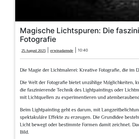
Magische Lichtspuren: Die faszin
Fotografie
25
erwinadamsde
|
|
10:40
25 August 2023
erwinadamsde
August
2023
Die Magie der Lichtmalerei: Kreative Fotografie, die im 
Die Welt der Fotografie bietet unzählige Möglichkeiten,
die faszinierende Technik des Lightpaintings oder Lichtm
mit Lichtquellen zu experimentieren und atemberaubende
Beim Lightpainting geht es darum, mit Langzeitbelichtu
spektakuläre Effekte zu erzeugen. Die Grundidee besteht
Licht bewegt oder bestimmte Formen damit zeichnet. D
Bild.