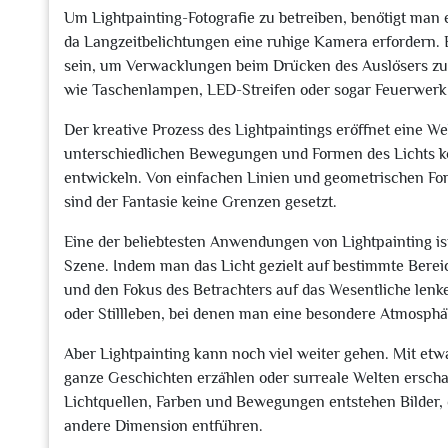
Um Lightpainting-Fotografie zu betreiben, benötigt man e
da Langzeitbelichtungen eine ruhige Kamera erfordern. E
sein, um Verwacklungen beim Drücken des Auslösers zu 
wie Taschenlampen, LED-Streifen oder sogar Feuerwerk e
Der kreative Prozess des Lightpaintings eröffnet eine W
unterschiedlichen Bewegungen und Formen des Lichts kön
entwickeln. Von einfachen Linien und geometrischen Fo
sind der Fantasie keine Grenzen gesetzt.
Eine der beliebtesten Anwendungen von Lightpainting is
Szene. Indem man das Licht gezielt auf bestimmte Berei
und den Fokus des Betrachters auf das Wesentliche lenke
oder Stillleben, bei denen man eine besondere Atmosphä
Aber Lightpainting kann noch viel weiter gehen. Mit e
ganze Geschichten erzählen oder surreale Welten ersch
Lichtquellen, Farben und Bewegungen entstehen Bilder, d
andere Dimension entführen.