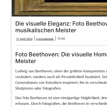
Die visuelle Eleganz: Foto Beeth
musikalischen Meister
17
erwinadamsde
|
|
10:40
17 April 2024
erwinadamsde
April
2024
Foto Beethoven: Die visuelle Ho
Meister
Ludwig van Beethoven, einer der größten Komponisten all
verändert, sondern auch als Persönlichkeit fasziniert. 
Generationen von Künstlern inspiriert, ihn in verschie
Skulpturen oder Fotografien.
Das Foto Beethoven ist eine einzigartige Möglichkeit, 
erfassen. Durch Fotografien, die Beethoven in verschie