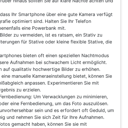
über hinaus sollten Sie auf klare Nächte achten und
r, dass Ihr Smartphone über eine gute Kamera verfügt
afie optimiert sind. Halten Sie Ihr Telefon
benenfalls eine Powerbank mit.
lder zu vermeiden, ist es ratsam, ein Stativ zu
rungen für Stative oder kleine flexible Stative, die
rtphones bieten oft einen speziellen Nachtmodus
essere Aufnahmen bei schwachem Licht ermöglicht.
 auf qualitativ hochwertige Bilder zu erhöhen.
 eine manuelle Kameraeinstellung bietet, können Sie
eißabgleich anpassen. Experimentieren Sie mit
gebnis zu erzielen.
 Fernbedienung: Um Verwacklungen zu minimieren,
oder eine Fernbedienung, um das Foto auszulösen.
n unvorhersehbar sein und es erfordert oft Geduld, um
hig und nehmen Sie sich Zeit für Ihre Aufnahmen.
 Fotos gemacht haben, können Sie sie mit