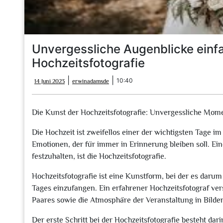
Unvergessliche Augenblicke einfa
Hochzeitsfotografie
14
erwinadamsde
|
|
10:40
14 Juni 2023
erwinadamsde
Juni
2023
Die Kunst der Hochzeitsfotografie: Unvergessliche Momen
Die Hochzeit ist zweifellos einer der wichtigsten Tage im
Emotionen, der für immer in Erinnerung bleiben soll. Ei
festzuhalten, ist die Hochzeitsfotografie.
Hochzeitsfotografie ist eine Kunstform, bei der es daru
Tages einzufangen. Ein erfahrener Hochzeitsfotograf ver
Paares sowie die Atmosphäre der Veranstaltung in Bilde
Der erste Schritt bei der Hochzeitsfotografie besteht da