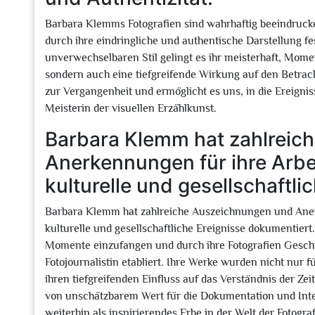
Barbara Klemms Fotografien sind wahrhaftig beeindrucke
durch ihre eindringliche und authentische Darstellung f
unverwechselbaren Stil gelingt es ihr meisterhaft, Momen
sondern auch eine tiefgreifende Wirkung auf den Betrach
zur Vergangenheit und ermöglicht es uns, in die Ereign
Meisterin der visuellen Erzählkunst.
Barbara Klemm hat zahlreic
Anerkennungen für ihre Arbeit
kulturelle und gesellschaftli
Barbara Klemm hat zahlreiche Auszeichnungen und Anerke
kulturelle und gesellschaftliche Ereignisse dokumentiert
Momente einzufangen und durch ihre Fotografien Geschic
Fotojournalistin etabliert. Ihre Werke wurden nicht nur f
ihren tiefgreifenden Einfluss auf das Verständnis der Ze
von unschätzbarem Wert für die Dokumentation und Inter
weiterhin als inspirierendes Erbe in der Welt der Fotogra