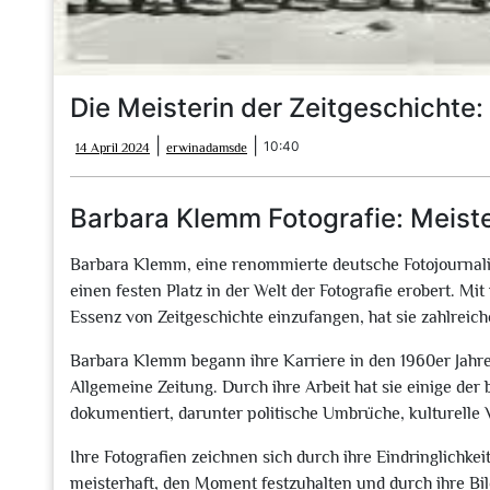
Die Meisterin der Zeitgeschichte
14
erwinadamsde
|
|
10:40
14 April 2024
erwinadamsde
April
2024
Barbara Klemm Fotografie: Meiste
Barbara Klemm, eine renommierte deutsche Fotojournalis
einen festen Platz in der Welt der Fotografie erobert. Mi
Essenz von Zeitgeschichte einzufangen, hat sie zahlre
Barbara Klemm begann ihre Karriere in den 1960er Jahre
Allgemeine Zeitung. Durch ihre Arbeit hat sie einige der
dokumentiert, darunter politische Umbrüche, kulturell
Ihre Fotografien zeichnen sich durch ihre Eindringlichke
meisterhaft, den Moment festzuhalten und durch ihre Bil