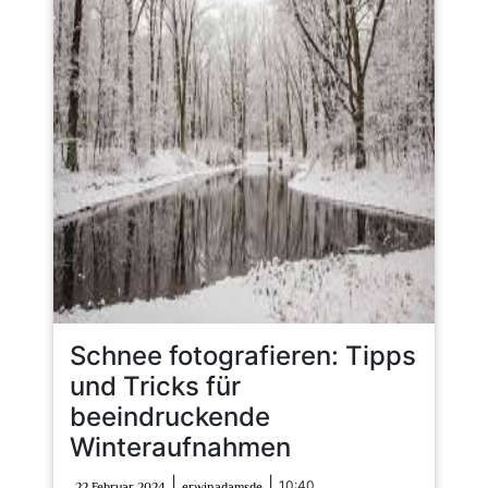
Schnee fotografieren: Tipps
und Tricks für
beeindruckende
Winteraufnahmen
22
erwinadamsde
|
|
10:40
22 Februar 2024
erwinadamsde