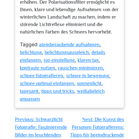
erhöhen. Der Polarisationsfilter ermöglicht es
Ihnen, klare und lebendige Aufnahmen von der
winterlichen Landschaft zu machen, indem er
störende Lichtreflexe eliminiert und die
natürlichen Farben des Schnees hervorhebt.
Tagged
,
atemberaubende aufnahmen
,
,
belichtung
belichtungsausgleich
details
,
,
,
einfangen
iso-einstellung
klaren tag
,
,
kontraste nutzen
rauschen minimieren
,
,
schnee fotografieren
schnee in bewegung
,
,
schnee optimal einfangen
sonnenlicht
,
,
tageszeit
tipps und tricks
weißabgleich
anpassen
Beitragsnavigation
Previous:
Schwarzlicht
Next:
Die Kunst des
Fotografie: Faszinierende
Personen Fotografierens:
Bilder im leuchtenden
Tipps für beeindruckende