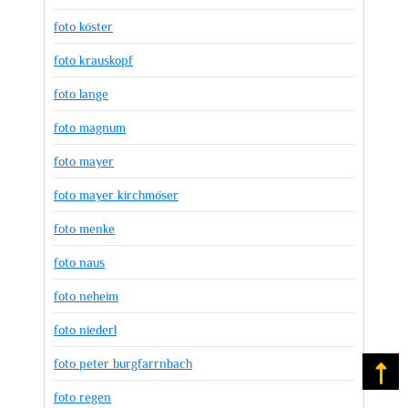
foto köster
foto krauskopf
foto lange
foto magnum
foto mayer
foto mayer kirchmöser
foto menke
foto naus
foto neheim
foto niederl
foto peter burgfarrnbach
Na
foto regen