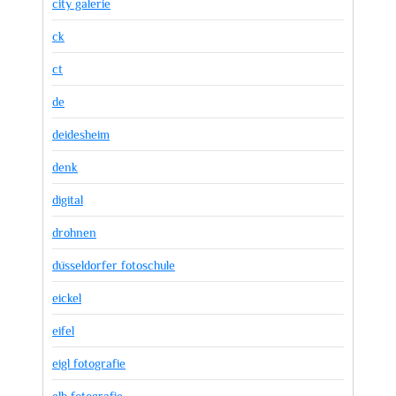
city galerie
ck
ct
de
deidesheim
denk
digital
drohnen
düsseldorfer fotoschule
eickel
eifel
eigl fotografie
elb fotografie